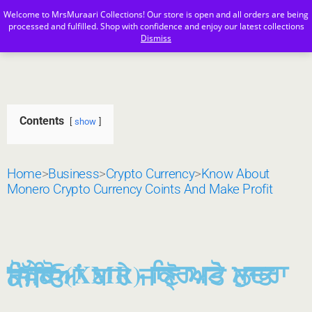
Welcome to MrsMuraari Collections! Our store is open and all orders are being
MrsMuraari
processed and fulfilled. Shop with confidence and enjoy our latest collections
Dismiss
Contents
show
Home
>
Business
>
Crypto Currency
>
Know About
Monero Crypto Currency Coints And Make Profit
ਮੋਨੇਰੋ (XMR) ਕ੍ਰਿਪਟੋ ਮੁਦਰਾ
ਸਿੱਕਿਆਂ ਬਾਰੇ ਜਾਣੋ ਅਤੇ ਲਾਭ
ਕਮਾਓ