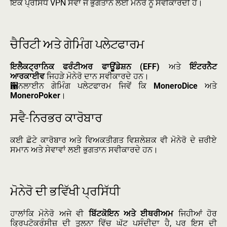
ਇੱਕ ਪ੍ਰਸਿੱਧ VPN ਸੇਵਾ ਜੋ ਭੁਗਤਾਨ ਲਈ ਮੋਨੇਰੋ ਨੂੰ ਸਵੀਕਾਰਦੀ ਹੈ।
ਚੈਰਿਟੀ ਅਤੇ ਗੇਮਿੰਗ ਪਲੇਟਫਾਰਮ
ਇਲੈਕਟ੍ਰਾਨਿਕ ਫਰੰਟੀਅਰ ਫਾਊਂਡੇਸ਼ਨ (EFF)
ਅਤੇ
ਇੰਟਰਨੈਟ
ਆਰਕਾਈਵ
ਜਿਹੜੇ ਮੋਨੇਰੋ ਦਾਨ ਸਵੀਕਾਰਦੇ ਹਨ।
਑ਨਲਾਈਨ ਗੇਮਿੰਗ ਪਲੇਟਫਾਰਮ ਜਿਵੇਂ ਕਿ
MoneroDice
ਅਤੇ
MoneroPoker
।
ਸਵੈ-ਨਿਰਭਰ ਕਾਰੋਬਾਰ
ਕਈ ਛੋਟੇ ਕਾਰੋਬਾਰ ਅਤੇ ਵਿਅਕਤੀਗਤ ਵਿਸ਼ਲੇਸ਼ਕ ਵੀ ਮੋਨੇਰੋ ਦੇ ਜ਼ਰੀਏ
ਸਮਾਨ ਅਤੇ ਸੇਵਾਵਾਂ ਲਈ ਭੁਗਤਾਨ ਸਵੀਕਾਰਦੇ ਹਨ।
ਮੋਨੇਰੋ ਦੀ ਭਵਿੱਖੀ ਪ੍ਰਸਿੱਧੀ
ਹਾਲਾਂਕਿ ਮੋਨੇਰੋ ਅਜੇ ਵੀ
ਬਿੱਟਕੋਇਨ ਅਤੇ ਈਥਰੀਅਮ
ਜਿਹੀਆਂ ਹੋਰ
ਕ੍ਰਿਪਟੋਕਰੰਸੀਜ਼ ਦੀ ਤੁਲਨਾ ਵਿੱਚ ਘੱਟ ਪਸੰਦੀਦਾ ਹੈ, ਪਰ ਇਸ ਦੀ