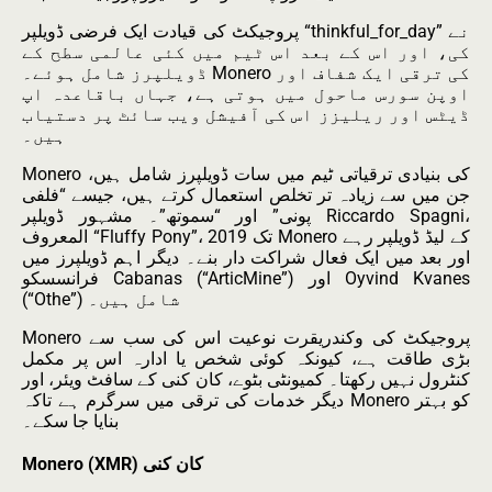
پروجیکٹ کی قیادت ایک فرضی ڈویلپر “thinkful_for_day” نے
کی، اور اس کے بعد اس ٹیم میں کئی عالمی سطح کے
ڈویلپرز شامل ہوئے۔ Monero کی ترقی ایک شفاف اور
اوپن سورس ماحول میں ہوتی ہے، جہاں باقاعدہ اپ
ڈیٹس اور ریلیزز اس کی آفیشل ویب سائٹ پر دستیاب
ہیں۔
Monero کی بنیادی ترقیاتی ٹیم میں سات ڈویلپرز شامل ہیں،
جن میں سے زیادہ تر تخلص استعمال کرتے ہیں، جیسے “فلفی
پونی” اور “سموتھ”۔ مشہور ڈویلپر Riccardo Spagni،
المعروف “Fluffy Pony”، 2019 تک Monero کے لیڈ ڈویلپر رہے
اور بعد میں ایک فعال شراکت دار بنے۔ دیگر اہم ڈویلپرز میں
فرانسسکو Cabanas (“ArticMine”) اور Oyvind Kvanes
(“Othe”) شامل ہیں۔
Monero پروجیکٹ کی وکندریقرت نوعیت اس کی سب سے
بڑی طاقت ہے، کیونکہ کوئی شخص یا ادارہ اس پر مکمل
کنٹرول نہیں رکھتا۔ کمیونٹی بٹوے، کان کنی کے سافٹ ویئر، اور
دیگر خدمات کی ترقی میں سرگرم ہے تاکہ Monero کو بہتر
بنایا جا سکے۔
Monero (XMR) کان کنی