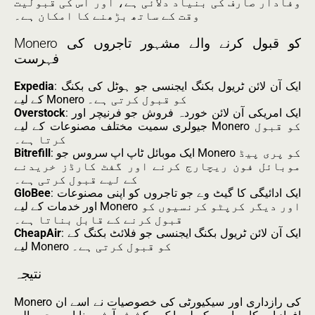
وفادار صارف کی بنیاد دلائی ہے، اور اس کی قبولیت
وقت کے ساتھ بڑھنے کا امکان ہے۔
Monero کو قبول کرنے والے مشہور تاجروں کی
فہرست
: ایک آن لائن ٹریول بکنگ ایجنسی جو ہوٹل کی بکنگ
Expedia
کے لیے Monero کو قبول کرتی ہے۔
: ایک امریکی آن لائن خوردہ فروش جو فرنیچر اور
Overstock
جیولری سمیت مختلف مصنوعات کے لیے Monero کو قبول
کرتا ہے۔
: ایک موبائل ٹاپ اپ سروس جو Monero کو پری پیڈ
Bitrefill
موبائل فون ریچارج کرنے اور گفٹ کارڈز خریدنے
کے لیے قبول کرتی ہے۔
: ایک ادائیگی کا گیٹ وے جو تاجروں کو اپنی مصنوعات
GloBee
اور خدمات کے لیے Monero اور دیگر کرپٹو کرنسیوں کو
قبول کرنے کے قابل بناتا ہے۔
: ایک آن لائن ٹریول بکنگ ایجنسی جو فلائٹ بکنگ کے
CheapAir
لیے Monero کو قبول کرتی ہے۔
نتیجہ
Monero کی رازداری اور سیکیورٹی کی خصوصیات نے اسے ان