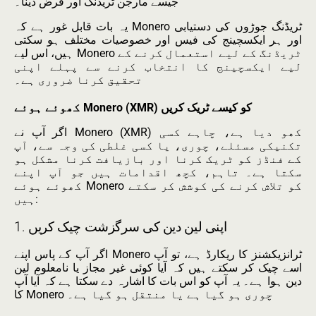
جیسے مارجن ٹریڈنگ اور قرض دینا۔
یہ بات قابل غور ہے کہ Monero ٹریڈنگ جوڑوں کی دستیابی
اور ہر ایکسچینج کی فیس اور خصوصیات مختلف ہو سکتی
ہیں، اس لیے Monero ٹریڈنگ کے لیے استعمال کرنے کے
لیے ایکسچینج کا انتخاب کرنے سے پہلے اپنی
تحقیق کرنا ضروری ہے۔
کھوئے ہوئے Monero (XMR) کو کیسے ٹریک کریں
اگر آپ نے Monero (XMR) کھو دیا ہے، چاہے کسی
تکنیکی مسئلے، چوری، یا کسی غلطی کی وجہ سے، آپ
کے فنڈز کو ٹریک کرنا اور بازیافت کرنا مشکل ہو
سکتا ہے۔ تاہم، کچھ اقدامات ہیں جو آپ اپنے
کھوئے ہوئے Monero کو تلاش کرنے کی کوشش کر سکتے
ہیں:
1. اپنی لین دین کی سرگزشت چیک کریں
اگر آپ کے پاس اپنے Monero ٹرانزیکشنز کا ریکارڈ ہے، تو آپ
اسے چیک کر سکتے ہیں کہ آیا کوئی غیر مجاز یا نامعلوم لین
دین ہوا ہے۔ یہ آپ کو اس بات کا اشارہ دے سکتا ہے کہ آیا آپ
کا Monero چوری ہو گیا ہے یا منتقل ہو گیا ہے۔