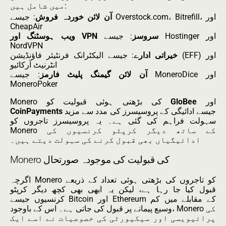
میں شامل ہیں:
آن لائن خوردہ فروش
: جیسے Overstock.com، Bitrefill، اور
CheapAir
ویب ہوسٹنگ اور VPN سروسز
: جیسے Hostinger اور
NordVPN
خیراتی ادارے
: جیسے الیکٹرانک فرنٹیئر فاؤنڈیشن (EFF) اور
انٹرنیٹ آرکائیو
آن لائن گیمنگ پلیٹ فارمز
: جیسے MoneroDice اور
MoneroPoker
اور
GloBee
Monero کی بڑھتی ہوئی قبولیت کو
جیسے ادائیگی کے پروسیسرز کی مدد سے مزید
CoinPayments
سہولت فراہم کی گئی ہے۔ یہ پروسیسرز تاجروں کو
Monero کے ساتھ دیگر کرپٹو کرنسیوں کی
ادائیگیاں بھی قبول کرنے کی سہولت دیتے ہیں۔
Monero کی قبولیت کی موجودہ صورتحال
اگرچہ Monero کو تاجروں کی بڑھتی ہوئی تعداد کے ذریعے
قبول کیا جا رہا ہے، لیکن یہ ابھی بھی کچھ دیگر کرپٹو
کرنسیوں جیسے Bitcoin اور Ethereum کے مقابلے میں کم
وسیع پیمانے پر قبول کی جاتی ہے۔ اس کے باوجود، Monero کی
پرائیویسی اور سیکیورٹی کی خصوصیات نے اسے ایک