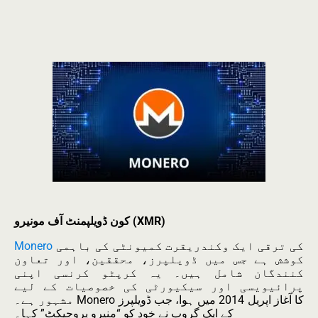
کون ڈویلپمنٹ آف مونیرو (XMR)
کی ترقی ایک وکندریقرت کمیونٹی کی باہمی
Monero
کوشش ہے جس میں ڈویلپرز، محققین، اور تعاون
کنندگان شامل ہیں۔ یہ کرپٹو کرنسی اپنی
پرائیویسی اور سیکیورٹی کی خصوصیات کے لیے
مشہور ہے۔ Monero کا آغاز اپریل 2014 میں ہوا، جب ڈویلپرز
کے ایک گروپ نے خود کو “منیرو پروجیکٹ” کہا۔