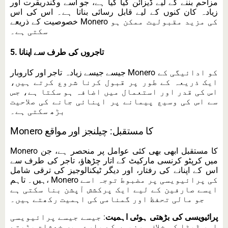
مزاحم بننے کے لیے ڈیزائن کیا گیا ہے، جو اسے وکندریقرت اور
زیادہ کان کنوں کے لیے قابل رسائی بناتا ہے۔ اس کی اس
خصوصیت کے ذریعے Monero کی مزید مقبولیت ممکن ہو
سکتی ہے۔
5. تاجروں کی طرف سے اپنانا
جیسے جیسے زیادہ تاجر اور کاروبار Monero کو ادائیگی کے
ایک ذریعہ کے طور پر قبول کرنا شروع کرتے ہیں،
اس کی قدر اور استعمال میں اضافہ ہو سکتا ہے، جس
سے اس کی وسیع پیمانے پر اپنائی جانے کی صلاحیت
بڑھ سکتی ہے۔
Monero کا مستقبل: چیلنجز اور مواقع
Monero کا مستقبل ابھی بھی کئی عوامل پر منحصر ہے، جن
میں کرپٹو کرنسی مارکیٹ کے اتار چڑھاؤ، تاجر کی طرف سے
اس کے اپنانے کی رفتار، اور دیگر ٹیکنالوجیز کی ترقی شامل
ہیں۔ تاہم، Monero کی پرائیویسی پر مضبوط توجہ اسے
ایسے صارفین کے لیے ایک پرکشش آپشن بنا سکتی ہے
جو مالی تحفظ اور گمنامی کی اہمیت رکھتے ہیں۔
پرائیویسی کی بڑھتی ہوئی اہمیت
: جیسے جیسے پرائیویسی
اور ڈیٹا کی خلاف ورزیوں کے بارے میں خدشات بڑھتے