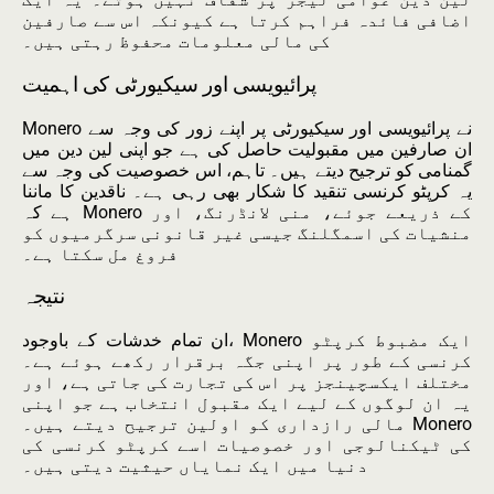
اضافی فائدہ فراہم کرتا ہے کیونکہ اس سے صارفین
کی مالی معلومات محفوظ رہتی ہیں۔
پرائیویسی اور سیکیورٹی کی اہمیت
Monero نے پرائیویسی اور سیکیورٹی پر اپنے زور کی وجہ سے
ان صارفین میں مقبولیت حاصل کی ہے جو اپنی لین دین میں
گمنامی کو ترجیح دیتے ہیں۔ تاہم، اس خصوصیت کی وجہ سے
یہ کرپٹو کرنسی تنقید کا شکار بھی رہی ہے۔ ناقدین کا ماننا
ہے کہ Monero کے ذریعے جوئے، منی لانڈرنگ، اور
منشیات کی اسمگلنگ جیسی غیر قانونی سرگرمیوں کو
فروغ مل سکتا ہے۔
نتیجہ
ان تمام خدشات کے باوجود، Monero ایک مضبوط کرپٹو
کرنسی کے طور پر اپنی جگہ برقرار رکھے ہوئے ہے۔
مختلف ایکسچینجز پر اس کی تجارت کی جاتی ہے، اور
یہ ان لوگوں کے لیے ایک مقبول انتخاب ہے جو اپنی
مالی رازداری کو اولین ترجیح دیتے ہیں۔ Monero
کی ٹیکنالوجی اور خصوصیات اسے کرپٹو کرنسی کی
دنیا میں ایک نمایاں حیثیت دیتی ہیں۔