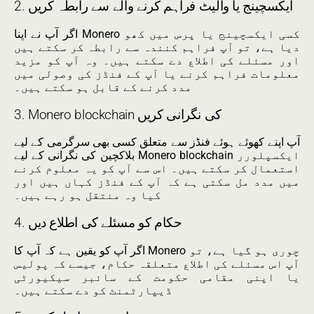
2. ایکسچینج یا والیٹ فراہم کرنے والے سے رابطہ کریں
اگر آپ نے اپنا Monero کسی ایکسچینج یا پرس میں کھو
دیا ہے، تو آپ فراہم کنندہ سے رابطہ کر سکتے ہیں
اور مسئلے کی اطلاع دے سکتے ہیں۔ وہ آپ کو مزید
معلومات فراہم کرنے یا آپ کے فنڈز کی وصولی میں
مدد کرنے کے قابل ہو سکتے ہیں۔
3. Monero blockchain کی نگرانی کریں
آپ اپنے کھوئے ہوئے فنڈز سے متعلق کسی بھی سرگرمی کے لیے
بلاکچین کی نگرانی کے لیے Monero blockchain ایکسپلورر
استعمال کر سکتے ہیں۔ اس سے آپ کو یہ معلوم کرنے
میں مدد مل سکتی ہے کہ آپ کے فنڈز کہاں ہیں اور
کیا وہ منتقل ہو رہے ہیں۔
4. حکام کو مسئلے کی اطلاع دیں
اگر آپ کو یقین ہے کہ آپ کا Monero چوری ہو گیا ہے، تو
آپ اس مسئلے کی اطلاع متعلقہ حکام، جیسے کہ پولیس
یا اپنی مقامی حکومت کے سائبر سیکیورٹی
ڈیپارٹمنٹ کو دے سکتے ہیں۔