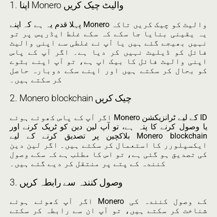
1. اپنا Monero والیٹ چیک کریں
پہلا قدم یہ ہے کہ اپنے Monero والیٹ کو چیک کریں تاکہ
یہ یقینی بنایا جا سکے کہ سکے غلط ایڈریس پر تو
نہیں بھیجے گئے ہیں یا آپ نے غلطی سے اپنی والیٹ
فائل کو ڈیلیٹ نہیں کر دیا ہے۔ اگر آپ کے پاس
اپنی والیٹ فائل کا بیک اپ ہے، تو آپ اپنے بٹوے
کو بحال کر سکتے ہیں اور اپنے سکے دوبارہ حاصل
کر سکتے ہیں۔
2. Monero blockchain چیک کریں
اگر آپ کے پاس کھوئے ہوئے Monero کے لیے ٹرانزیکشن ID
یا وصول کرنے کا پتہ ہے، تو آپ لین دین کو ٹریک کرنے اور
بلاکچین پر تصدیق کرنے کے لیے Monero blockchain
ایکسپلورر کا استعمال کر سکتے ہیں۔ اگر لین دین
کی تصدیق ہو گئی ہے، تو اس کا مطلب ہے کہ سکے وصول
کنندہ کے پتے پر منتقل کر دیے گئے ہیں۔
3. وصول کنندہ سے رابطہ کریں
اگر آپ کھوئے ہوئے Monero کے وصول کنندہ کی
شناخت کر سکتے ہیں، تو آپ ان سے رابطہ کر سکتے