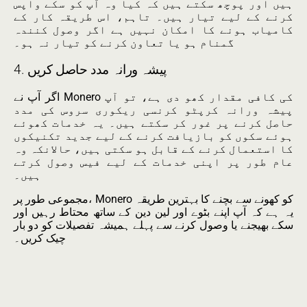
ہیں اور پوچھ سکتے ہیں کہ کیا وہ آپ کو سکے واپس
کرنے کے لیے تیار ہیں۔ تاہم، اس طریقہ کار کے
کامیاب ہونے کا امکان نہیں ہے اگر وصول کنندہ
گمنام ہو یا تعاون کرنے کو تیار نہ ہو۔
4. پیشہ ورانہ مدد حاصل کریں
اگر آپ نے Monero کی کافی مقدار کھو دی ہے، تو آپ
پیشہ ورانہ کرپٹو کرنسی ریکوری سروس کی مدد
حاصل کرنے پر غور کر سکتے ہیں۔ یہ خدمات کھوئے
ہوئے سکوں کو بازیافت کرنے کے لیے جدید تکنیکوں
کا استعمال کرنے کے قابل ہو سکتی ہیں، حالانکہ وہ
عام طور پر اپنی خدمات کے لیے فیس وصول کرتے
ہیں۔
مجموعی طور پر، Monero کو کھونے سے بچنے کا بہترین طریقہ
یہ ہے کہ آپ اپنے بٹوے اور لین دین کے ساتھ محتاط رہیں اور
سکے بھیجنے یا وصول کرنے سے پہلے ہمیشہ تفصیلات کو دو بار
چیک کریں۔