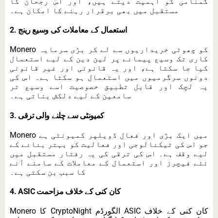
گمنامی کو اہمیت دیتے ہیں، اور اس رجحان کا
مستقبل میں بھی برقرار رہنے کا امکان ہے۔
2. استعمال کے معاملات کی وسیع رینج
Monero کو چھوٹی خریداریوں سے لے کر بڑی سرمایہ
کاری تک وسیع پیمانے پر لین دین کے لیے استعمال
کیا جا سکتا ہے، اور یہ قانونی اور غیر قانونی
دونوں سرگرمیوں میں استعمال ہو سکتا ہے۔ اس کی
یہ لچک اور قابل تطبیق خصوصیت اسے وسیع تر
سامعین کے لیے دلکش بناتی ہے۔
3. کمیونٹی سے چلنے والی ترقی
Monero میں ایک بڑی اور فعال ڈویلپر کمیونٹی ہے
جو اس کی ٹیکنالوجی اور فعالیت کو بہتر بنانے کے
لیے وقف ہے۔ اس کی ترقی کی یہ رفتار مستقبل میں
نئے فیچرز اور استعمال کے معاملات کے سامنے آنے
کا سبب بن سکتی ہے۔
4. ASIC کان کنی کے خلاف مزاحمت
Monero کا CryptoNight الگورڈم ASIC کان کنی کے خلاف