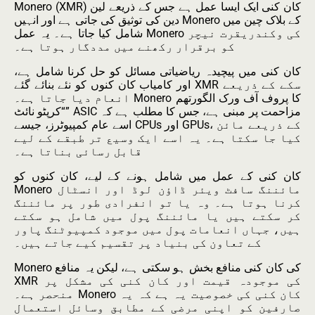
Monero (XMR) کان کنی ایک ایسا عمل ہے جس کے ذریعے لین
دین کی توثیق کی جاتی ہے اور انہیں Monero کے بلاک چین میں
شامل کیا جاتا ہے۔ یہ عمل Monero کی وکندریقرت نیچر
کو برقرار رکھنے میں مددگار ہوتا ہے۔
کان کنی میں پیچیدہ ریاضیاتی مسائل کو حل کرنا شامل ہے،
اور کامیاب کان کنوں کو نئے بنائے گئے XMR سکے کے ذریعے
انعام دیا جاتا ہے۔ Monero کا پروف آف ورک الگورتھم
“کرپٹو نائٹ” ASIC مزاحمت پر مبنی ہے، جس کا مطلب ہے کہ
اسے عام کمپیوٹرز، جیسے CPUs اور GPUs، کے ذریعے مائن
کیا جا سکتا ہے۔ یہ اسے ایک وسیع تر طبقے کے لیے
قابل رسائی بناتا ہے۔
کان کنی کے عمل میں شامل ہونے کے لیے، کان کنوں کو
Monero مائننگ سافٹ ویئر ڈاؤن لوڈ اور انسٹال
کرنا ہوتا ہے۔ وہ یا تو انفرادی طور پر مائننگ
کر سکتے ہیں یا مائننگ پول میں شامل ہو سکتے
ہیں، جہاں انعامات پول میں موجود کمپیوٹنگ پاور
کے تعاون کی بنیاد پر تقسیم کیے جاتے ہیں۔
Monero کی کان کنی منافع بخش ہو سکتی ہے، لیکن یہ منافع
XMR کی موجودہ قیمت اور کان کنی کی مشکل پر
منحصر ہے۔ Monero کان کنی کی خصوصیت یہ ہے کہ یہ
صارفین کو اپنی مرضی کے مطابق وسائل استعمال