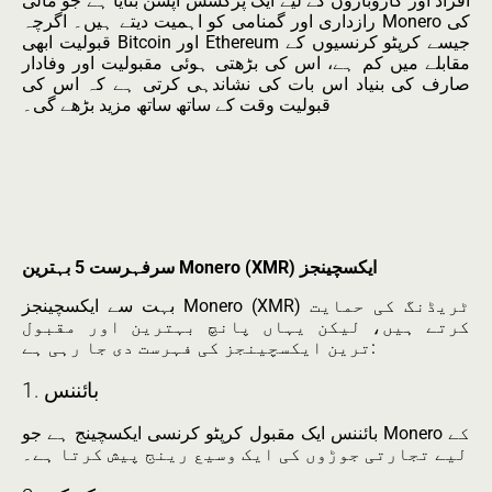
افراد اور کاروباروں کے لیے ایک پرکشش آپشن بنایا ہے جو مالی
رازداری اور گمنامی کو اہمیت دیتے ہیں۔ اگرچہ Monero کی
قبولیت ابھی Bitcoin اور Ethereum جیسے کرپٹو کرنسیوں کے
مقابلے میں کم ہے، اس کی بڑھتی ہوئی مقبولیت اور وفادار
صارف کی بنیاد اس بات کی نشاندہی کرتی ہے کہ اس کی
قبولیت وقت کے ساتھ ساتھ مزید بڑھے گی۔
سرفہرست 5 بہترین Monero (XMR) ایکسچینجز
بہت سے ایکسچینجز Monero (XMR) ٹریڈنگ کی حمایت
کرتے ہیں، لیکن یہاں پانچ بہترین اور مقبول
ترین ایکسچینجز کی فہرست دی جا رہی ہے:
1. بائننس
بائننس ایک مقبول کرپٹو کرنسی ایکسچینج ہے جو Monero کے
لیے تجارتی جوڑوں کی ایک وسیع رینج پیش کرتا ہے۔