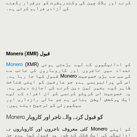
کرنے اور بلاک چین کی وکندریقرت کو برقرار رکھنے
کی آزادی فراہم کرتی ہے۔
Monero (XMR) قبول
(XMR) کو ادائیگیوں کے لیے بڑھتی ہوئی
Monero
تعداد میں تاجروں اور کاروباروں کی جانب سے
قبول کیا جا رہا ہے۔ Monero کی سب سے بڑی خصوصیت
اس کی پرائیویسی ہے، جو صارفین کو اپنی شناخت
ظاہر کیے بغیر لین دین کرنے کی اجازت دیتی ہے۔
یہ خصوصیت اس کرپٹو کرنسی کو ان افراد کے لیے
ایک پرکشش آپشن بناتی ہے جو مالی رازداری اور
سیکیورٹی کو ترجیح دیتے ہیں۔
Monero کو قبول کرنے والے تاجر اور کاروبار
کئی معروف تاجروں اور کاروباروں نے Monero کو اپنی
ادائیگی کی ایک شکل کے طور پر قبول کیا ہے، جن