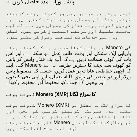
5. پیشہ ورانہ مدد حاصل کریں
ایسی پیشہ ور فرمیں ہیں جو کھوئے ہوئے کریپٹو
کرنسی فنڈز کی وصولی میں مہارت رکھتی ہیں۔ یہ
فرمیں کھوئے ہوئے فنڈز کی وصولی میں مدد کے لیے
مختلف تکنیک اور طریقے استعمال کرتی ہیں، لیکن
وہ اپنی خدمات کے لیے فیس وصول کر سکتی ہیں۔
یہ یاد رکھنا ضروری ہے کہ کھوئے ہوئے Monero کی
بازیابی ایک مشکل اور وقت طلب عمل ہو سکتا ہے، اور اس
بات کی کوئی ضمانت نہیں ہے کہ آپ اپنے فنڈز واپس کر پائیں
گے۔ اپنے Monero کو کھونے سے بچنے کا بہترین طریقہ یہ ہے
کہ اچھی حفاظتی عادات پر عمل کریں، جیسے کہ مضبوط پاس
ورڈز اور دو عنصر کی توثیق کا استعمال، اور اپنی نجی کلیدوں
اور بیجوں کے جملے کو محفوظ اور محفوظ رکھنا۔
کھوئے ہوئے Monero (XMR) کا سراغ لگانا
کھوئے ہوئے Monero (XMR) کا سراغ لگانا مشکل ہو
سکتا ہے، کیونکہ کریپٹو کرنسی کو نجی اور
ناقابل شناخت ہونے کے لیے ڈیزائن کیا گیا ہے۔
تاہم، کھوئے ہوئے Monero کو بحال کرنے کے لیے آپ
چند اقدامات اٹھا سکتے ہیں: