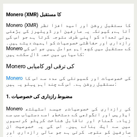
Monero (XMR) کا مستقبل
Monero (XMR) کا مستقبل روشن اور امید افزا نظر
آتا ہے، کیونکہ یہ صارفین اور ڈویلپرز کی بڑھتی
ہوئی تعداد کو اپنی طرف متوجہ کرتا ہے جو اس کی
رازداری اور حفاظتی خصوصیات کو اہمیت دیتے ہیں۔
Monero کے مستقبل میں کچھ اہم عوامل ہیں جو اس کی
کامیابی میں حصہ ڈال سکتے ہیں:
Monero کی ترقی اور کامیابی
کی خصوصیات اور کمیونٹی کی مدد سے اس کا
Monero
مستقبل روشن ہے۔ اس کے چند اہم پہلو یہ ہیں:
1. مضبوط رازداری کی خصوصیات
Monero کی رازداری کی خصوصیات، جیسے اسٹیلتھ
ایڈریس اور انگوٹھی کے دستخط، اسے دستیاب سب سے
زیادہ گمنام اور ناقابل شناخت کرپٹو کرنسیوں
میں سے ایک بناتے ہیں۔ اس کی یہ خصوصیت ان
صارفین کو متوجہ کرتی ہے جو مالی رازداری اور