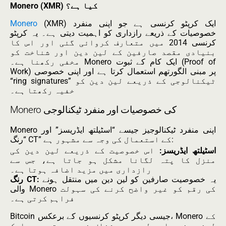
Monero (XMR) کیا ہے؟
(XMR) ایک کرپٹو کرنسی ہے جو اپنی منفرد
Monero
خصوصیات کے ذریعے رازداری کو اہمیت دیتی ہے۔ یہ کرپٹو
کرنسی 2014 میں متعارف کروائی گئی اور اس کا
بنیادی مقصد صارفین کے لین دین اور شناخت کو
مخفی رکھنا ہے۔ Monero ایک کام کے ثبوت (Proof of
Work) پر مبنی الگورتھم استعمال کرتا ہے اور اپنی خصوصی
“ring signatures” ٹیکنالوجی کے ذریعے لین دین کو
خفیہ رکھتا ہے۔
Monero کی خصوصیات اور منفرد ٹیکنالوجی
Monero اپنی منفرد ٹیکنالوجیز جیسے “اسٹیلتھ ایڈریسز” اور
“رنگ CT” کے استعمال کی وجہ سے مشہور ہے:
اسٹیلتھ ایڈریسز:
اس خصوصیت کے ذریعے لین دین کی
منزل کا پتہ لگانا مشکل ہو جاتا ہے، جس سے
رازداری میں مزید اضافہ ہوتا ہے۔
یہ خصوصیت صارفین کو لین دین میں منتقل ہونے
رنگ CT:
والی Monero کی رقم کو غیر واضح کرنے کی سہولت
فراہم کرتی ہے۔
Bitcoin جیسی دیگر کرپٹو کرنسیوں کے برعکس، Monero کے
لین دین عوامی لیجر پر شفاف نہیں ہوتے۔ یہ ایک