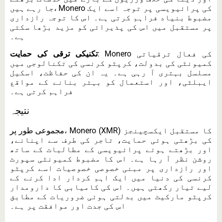
جا رہے ہیں، Monero کی پرائیویسی پر توجہ اسے ایک
مضبوط بنیاد فراہم کرتی ہے۔ اس کا توجہ رازداری
پر مستقبل میں اس کی پذیرائی کو مزید بڑھا سکتی
ہے۔
: Monero کی فعال ترقیاتی
تکنیکی ترقی کی حمایت
کمیونٹی کی بدولت، کرپٹو کرنسی کی تکنالوجی میں
مسلسل بہتری آ رہی ہے۔ یہ ان کی حفاظت، اسکیل
ایبلٹی، اور استعمال کو بہتر بنانے کے مواقع
فراہم کرتی ہے۔
نتیجہ
مجموعی طور پر، Monero (XMR) کا مستقبل ایکسچینجز
کی بڑھتی ہوئی حمایت، تاجر کی طرف سے اپنانے،
اور بڑھتے ہوئے پرائیویسی کے مطالبات کے ساتھ
روشن نظر آ رہا ہے۔ اس کا مضبوط کمیونٹی سپورٹ
اور رازداری پر مبنی خصوصی خصوصیات اسے کرپٹو
کرنسی کی دنیا میں ایک اہم کردار ادا کرنے کے
لیے تیار رکھتی ہیں۔ اس کی کامیابی کا دارومدار
کرپٹو مارکیٹ میں بدلتی ہوئی ضروریات کے مطابق
اس کی جدت اور موافقت پر ہے۔