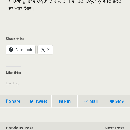
ਬੱਚਿਆਂ ਨੂੰ, ਭਾਵੇਂ ਉਨ੍ਹਾਂ ਦੇ ਹਾਲਾਤ ਜੋ ਵੀ ਹੋਣ, ਉਨ੍ਹਾਂ ਨੂੰ ਵਧਣ-ਫੁੱਲਣ
ਦਾ ਮੌਕਾ ਮਿਲੇ।
Share this:
Facebook
X
Like this:
Loading...
Share
Tweet
Pin
Mail
SMS
Previous Post
Next Post