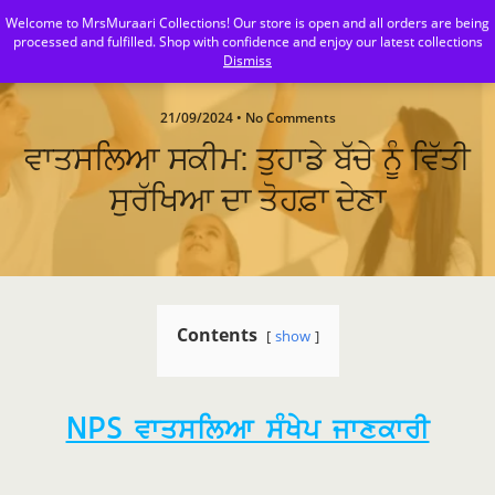
Welcome to MrsMuraari Collections! Our store is open and all orders are being
MrsMuraari
processed and fulfilled. Shop with confidence and enjoy our latest collections
Dismiss
21/09/2024 • No Comments
ਵਾਤਸਲਿਆ ਸਕੀਮ: ਤੁਹਾਡੇ ਬੱਚੇ ਨੂੰ ਵਿੱਤੀ
ਸੁਰੱਖਿਆ ਦਾ ਤੋਹਫ਼ਾ ਦੇਣਾ
Contents
show
NPS ਵਾਤਸਲਿਆ ਸੰਖੇਪ ਜਾਣਕਾਰੀ