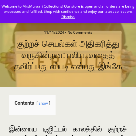
Welcome to MrsMuraari Collections! Our store is open and all orders are being
MrsMuraari
processed and fulfilled. Shop with confidence and enjoy our latest collections
Dismiss
11/11/2024 • No Comments
குற்றச் செயல்கள் அதிகரித்து
வருகின்றன: பலியாவதைத்
தவிர்ப்பது எப்படி என்பது இங்கே
Contents
show
இன்றைய டிஜிட்டல் காலத்தில் குற்றச்