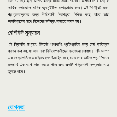
বয়স ১৮ বছর হলে, NPS বাত্সল্য স্কিম একটি বেনিফিট কাঠামো তৈরি করে, যা
আর্থিক সহায়তাকে মাসিক অ্যানুইটিতে রূপান্তরিত করে। এই বৈশিষ্ট্যটি তরুণ
প্রাপ্তবয়স্কদের জন্য দীর্ঘমেয়াদী নিরাপত্তা নিশ্চিত করে, যাতে তারা
আত্মবিশ্বাসের সাথে নিজেদের ভবিষ্যৎ সাজাতে সক্ষম হয়।
বেনিফিট মূল্যায়ন
এই স্কিমটির মাধ্যমে, রিটার্নের পাশাপাশি, প্রতিশ্রুতির জন্য চার্জ ব্যতিক্রম
প্রদান করা হয়, যা আয় এবং বিনিয়োগকারীদের প্রণোদনা যোগায়। এটি জনগণ
এবং সংস্থাগুলিকে একত্রিত হতে উত্সাহিত করে, যাতে তারা আটকে পড়া শিশুদের
মঙ্গলার্থে একযোগে কাজ করতে পারে এবং একটি শক্তিশালী সম্প্রদায় গড়ে
তুলতে পারে।
যোগ্যতা