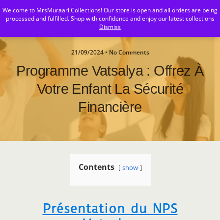
Welcome to MrsMuraari Collections! Our store is open and all orders are being
MrsMuraari
processed and fulfilled. Shop with confidence and enjoy our latest collections
Dismiss
21/09/2024 • No Comments
Programme Vatsalya : Offrez À
Votre Enfant La Sécurité
Financière
Contents
show
Présentation du NPS